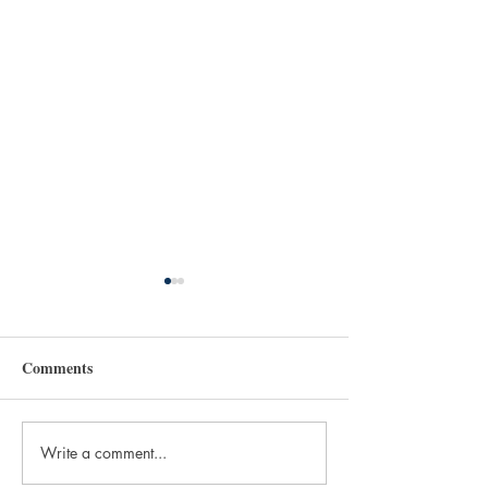
Comments
Write a comment...
New Normal : P
ป.แพ่ง แก้ไขเพิ่มเติม ฉบับที่
(Personal Data P