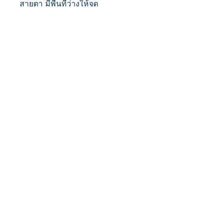
สายตา มีพื้นที่ว่างให้จด
The Justice Group
บริษัท พีรภาส จำกัด
127 ซ.จรัญสนิทวงศ์ฯ 89/2
แขวงบางอ้อ เขตบางพลัด 10700
กรุงเทพมหานคร
วิธีการสั่งซื้อหนังสือ
ค่าจัดส่งหนังสือ
ระยะเวลาในการจัดส่ง