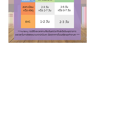
The Justice Group
บริษัท พีรภาส จำกัด
127 ซ.จรัญสนิทวงศ์ฯ 89/2
แขวงบางอ้อ เขตบางพลัด 10700
กรุงเทพมหานคร
วิธีการสั่งซื้อหนังสือ