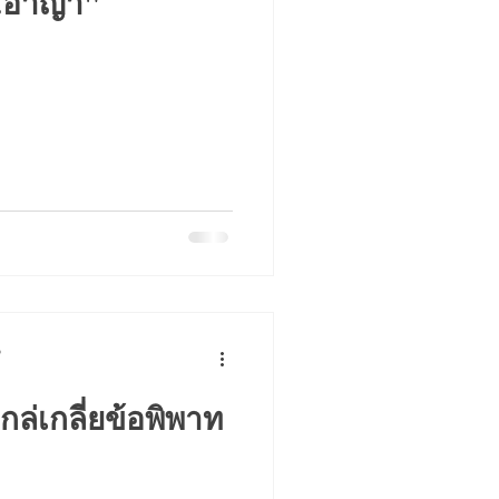
ิ.อาญา"
p
กล่เกลี่ยข้อพิพาท